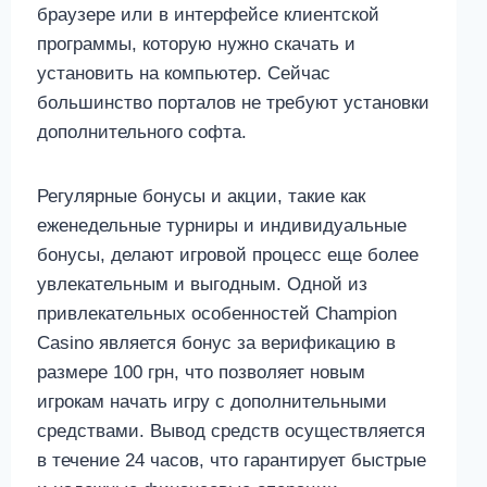
браузере или в интерфейсе клиентской
программы, которую нужно скачать и
установить на компьютер. Сейчас
большинство порталов не требуют установки
дополнительного софта.
Регулярные бонусы и акции, такие как
еженедельные турниры и индивидуальные
бонусы, делают игровой процесс еще более
увлекательным и выгодным. Одной из
привлекательных особенностей Champion
Casino является бонус за верификацию в
размере 100 грн, что позволяет новым
игрокам начать игру с дополнительными
средствами. Вывод средств осуществляется
в течение 24 часов, что гарантирует быстрые