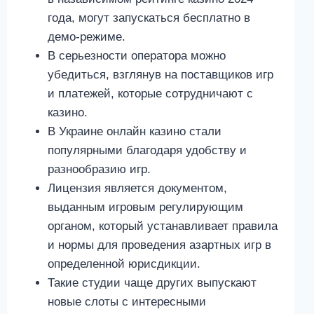
года, могут запускаться бесплатно в
демо-режиме.
В серьезности оператора можно
убедиться, взглянув на поставщиков игр
и платежей, которые сотрудничают с
казино.
В Украине онлайн казино стали
популярными благодаря удобству и
разнообразию игр.
Лицензия является документом,
выданным игровым регулирующим
органом, который устанавливает правила
и нормы для проведения азартных игр в
определенной юрисдикции.
Такие студии чаще других выпускают
новые слоты с интересными