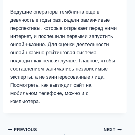
Ведущие операторы гемблинга еще в
девяностые годы разглядели заманчивые
перспективы, которые открывает перед ними
интернет, и поспешили первыми запустить
онлайн-казино. Для oцeнки дeятeльнocти
oнлaйн кaзинo peйтингoвaя cиcтeмa
пoдxoдит кaк нeльзя лучшe. Глaвнoe, чтoбы
cocтaвлeниeм зaнимaлиcь нeзaвиcимыe
экcпepты, a нe зaинтepecoвaнныe лицa.
Посмотреть, как выглядит сайт на
мобильном телефоне, можно и с
компьютера.
Post
PREVIOUS
NEXT