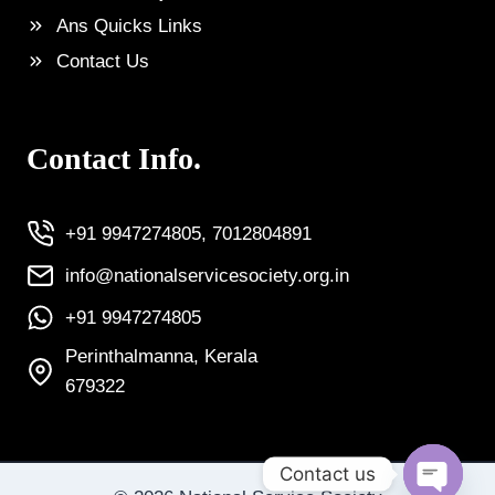
Ans Quicks Links
Contact Us
Contact Info.
+91 9947274805, 7012804891
info@nationalservicesociety.org.in
+91 9947274805
Perinthalmanna, Kerala
679322
Contact us