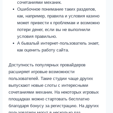
сочетаниями механик.
Ошибочное понимание таких разделов,
как, например, правила и условия казино
может привести к проблемам и возможно
потери денег, если вы не выполнили
условия правильно.
А бывалый интернет-пользователь знает,
как оценить работу сайта.
Доступность популярных провайдеров
расширяет игровые возможности
пользователей. Такие студии чаще других
выпускают новые слоты с интересными
сочетаниями механик. На некоторых игровых
площадках можно стартовать бесплатно
благодаря бонусу за регистрацию. На других
пользователи могут в несколько раз