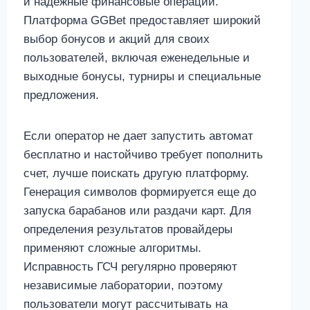
и надежные финансовые операции.
Платформа GGBet предоставляет широкий
выбор бонусов и акций для своих
пользователей, включая еженедельные и
выходные бонусы, турниры и специальные
предложения.
Если оператор не дает запустить автомат
бесплатно и настойчиво требует пополнить
счет, лучше поискать другую платформу.
Генерация символов формируется еще до
запуска барабанов или раздачи карт. Для
определения результатов провайдеры
применяют сложные алгоритмы.
Исправность ГСЧ регулярно проверяют
независимые лаборатории, поэтому
пользователи могут рассчитывать на