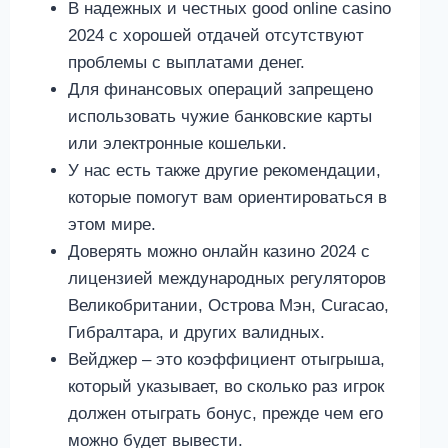
В надежных и честных good online casino
2024 с хорошей отдачей отсутствуют
проблемы c выплатами денег.
Для финансовых операций запрещено
использовать чужие банковские карты
или электронные кошельки.
У нас есть также другие рекомендации,
которые помогут вам ориентироваться в
этом мире.
Доверять можно онлайн казино 2024 с
лицензией международных регуляторов
Великобритании, Острова Мэн, Curacao,
Гибралтара, и других валидных.
Вейджер – это коэффициент отыгрыша,
который указывает, во сколько раз игрок
должен отыграть бонус, прежде чем его
можно будет вывести.