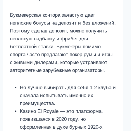
Букмекерская контора зачастую дает
неплохие бонусы на депозит и без вложений.
Поэтому сделав депозит, можно получить
неплохую надбавку и фрибет для
бесплатной ставки. Букмекеры помимо
спорта часто предлагают покер румы и игры
с живыми дилерами, которые устраивают
авторитетные зарубежные организаторы.
Но лучше выбирать для себя 1-2 клуба и
сначала испытывать именно их
преимущества.
Казино El Royale — это платформа,
появившаяся в 2020 году, но
оформленная в духе бурных 1920-х