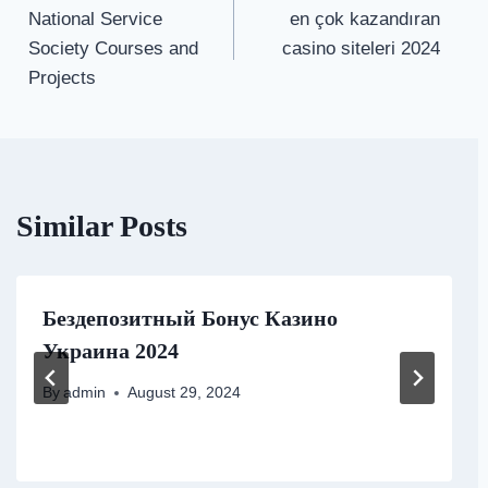
National Service
en çok kazandıran
navigation
Society Courses and
casino siteleri 2024
Projects
Similar Posts
Бездепозитный Бонус Казино
Украина 2024
By
admin
August 29, 2024