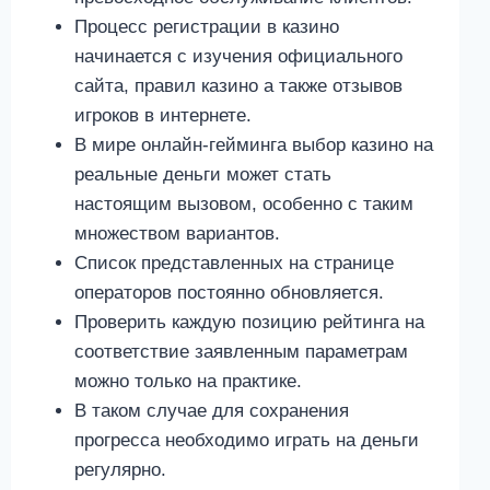
Процесс регистрации в казино
начинается с изучения официального
сайта, правил казино а также отзывов
игроков в интернете.
В мире онлайн-гейминга выбор казино на
реальные деньги может стать
настоящим вызовом, особенно с таким
множеством вариантов.
Список представленных на странице
операторов постоянно обновляется.
Проверить каждую позицию рейтинга на
соответствие заявленным параметрам
можно только на практике.
В таком случае для сохранения
прогресса необходимо играть на деньги
регулярно.