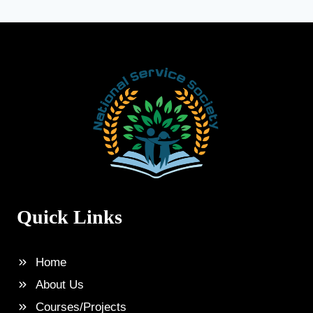
Quick Links
Home
About Us
Courses/Projects