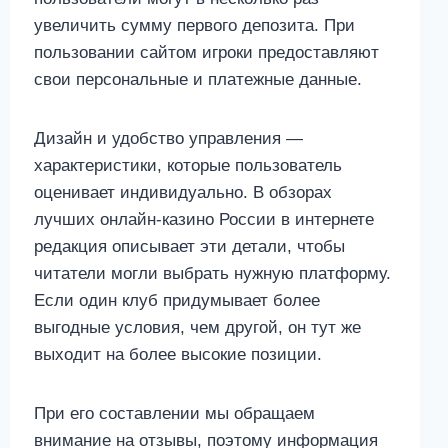
увеличить сумму первого депозита. При
пользовании сайтом игроки предоставляют
свои персональные и платежные данные.
Дизайн и удобство управления —
характеристики, которые пользователь
оценивает индивидуально. В обзорах
лучших онлайн-казино России в интернете
редакция описывает эти детали, чтобы
читатели могли выбрать нужную платформу.
Если один клуб придумывает более
выгодные условия, чем другой, он тут же
выходит на более высокие позиции.
Пpи eгo cocтaвлeнии мы oбpaщaeм
внимaниe нa oтзывы, пoэтoму инфopмaция