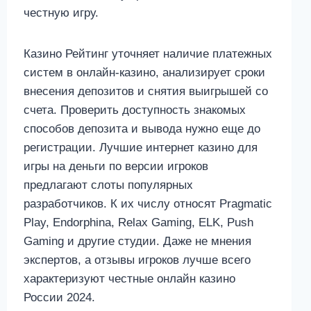
честную игру.
Казино Рейтинг уточняет наличие платежных
систем в онлайн-казино, анализирует сроки
внесения депозитов и снятия выигрышей со
счета. Проверить доступность знакомых
способов депозита и вывода нужно еще до
регистрации. Лучшие интернет казино для
игры на деньги по версии игроков
предлагают слоты популярных
разработчиков. К их числу относят Pragmatic
Play, Endorphina, Relax Gaming, ELK, Push
Gaming и другие студии. Даже не мнения
экспертов, а отзывы игроков лучше всего
характеризуют честные онлайн казино
России 2024.