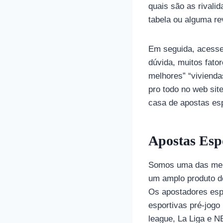
quais são as rivali
tabela ou alguma r
Em seguida, acesse 
dúvida, muitos fat
melhores” “vivienda
pro todo no web sit
casa de apostas esp
Apostas Esp
Somos uma das melh
um amplo produto de
Os apostadores esp
esportivas pré-jogo
league, La Liga e 